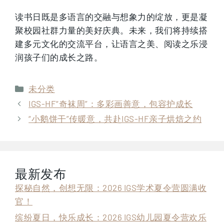
读书日既是多语言的交融与想象力的绽放，更是凝
聚校园社群力量的美好庆典。未来，我们将持续搭
建多元文化的交流平台，让语言之美、阅读之乐浸
润孩子们的成长之路。
分
未分类
类
IGS-HF“奇袜周”：多彩画善意，包容护成长
“小鹅饼干”传暖意，共赴IGS-HF亲子烘焙之约
最新发布
探秘自然，创想无限：2026 IGS学术夏令营圆满收
官！
缤纷夏日，快乐成长：2026 IGS幼儿园夏令营欢乐