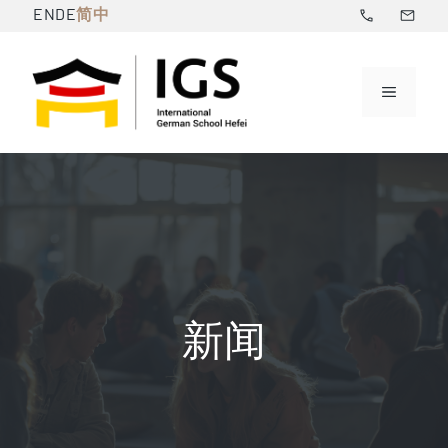
跳
简中
EN
DE
至
内
菜
容
单
新闻