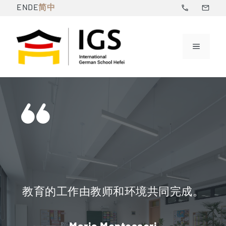
跳
简中
EN
DE
至
内
菜
容
单
教育的工作由教师和环境共同完成。
Maria Montessori