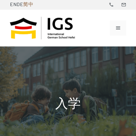
跳
简中
EN
DE
至
内
菜
容
单
入学