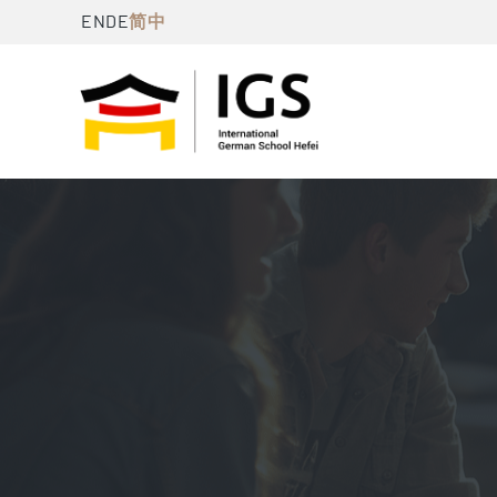
跳
简中
EN
DE
至
内
容