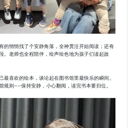
有的悄悄找了个安静角落，全神贯注开始阅读；还有
段。老师也全程陪伴，绘声绘色地为孩子们读起故
己最喜欢的绘本，谈论起在图书馆里最快乐的瞬间。
馆规则——保持安静，小心翻阅，读完书本要归位。