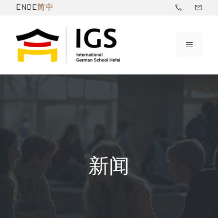
跳
简中
EN
DE
至
内
菜
容
单
新闻