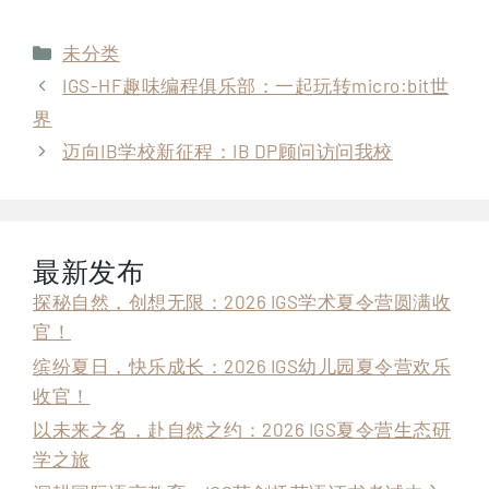
分
未分类
类
IGS-HF趣味编程俱乐部：一起玩转micro:bit世
界
迈向IB学校新征程：IB DP顾问访问我校
最新发布
探秘自然，创想无限：2026 IGS学术夏令营圆满收
官！
缤纷夏日，快乐成长：2026 IGS幼儿园夏令营欢乐
收官！
以未来之名，赴自然之约：2026 IGS夏令营生态研
学之旅