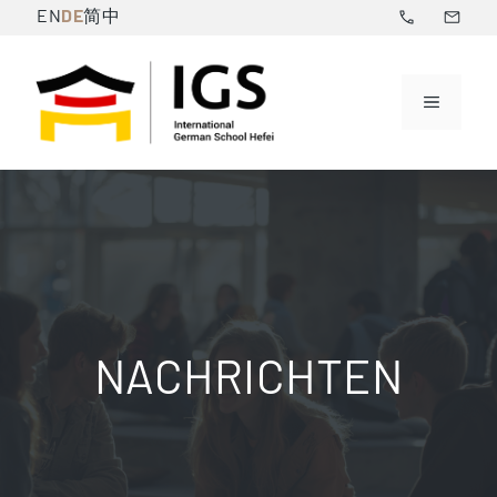
Skip
DE
EN
简中
to
content
Menu
NACHRICHTEN