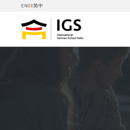
Skip
DE
EN
简中
to
content