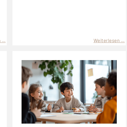
n …
Weiterlesen …