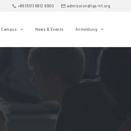
+86 (551) 6812 6900
admission@igs-hf.org
& Campus
News & Events
Anmeldung