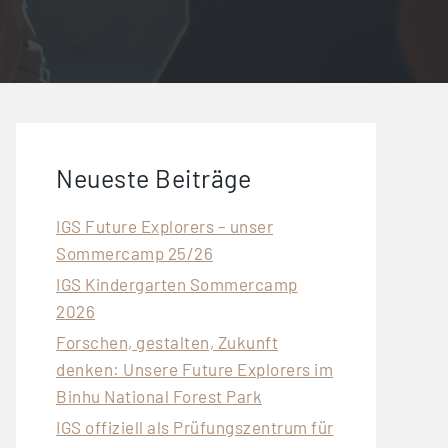
Neueste Beiträge
IGS Future Explorers – unser
Sommercamp 25/26
IGS Kindergarten Sommercamp
2026
Forschen, gestalten, Zukunft
denken: Unsere Future Explorers im
Binhu National Forest Park
IGS offiziell als Prüfungszentrum für