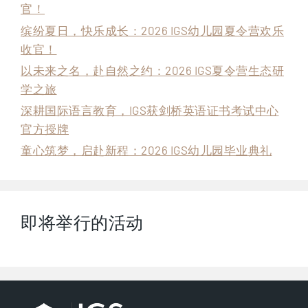
官！
缤纷夏日，快乐成长：2026 IGS幼儿园夏令营欢乐
收官！
以未来之名，赴自然之约：2026 IGS夏令营生态研
学之旅
深耕国际语言教育，IGS获剑桥英语证书考试中心
官方授牌
童心筑梦，启赴新程：2026 IGS幼儿园毕业典礼
即将举行的活动