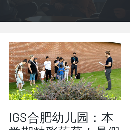
IGS合肥幼儿园：本