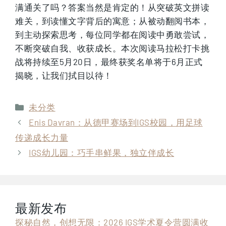
满通关了吗？答案当然是肯定的！从突破英文拼读
难关，到读懂文字背后的寓意；从被动翻阅书本，
到主动探索思考，每位同学都在阅读中勇敢尝试，
不断突破自我、收获成长。本次阅读马拉松打卡挑
战将持续至5月20日，最终获奖名单将于6月正式
揭晓，让我们拭目以待！
分
未分类
类
Enis Davran：从德甲赛场到IGS校园，用足球
传递成长力量
IGS幼儿园：巧手串鲜果，独立伴成长
最新发布
探秘自然，创想无限：2026 IGS学术夏令营圆满收