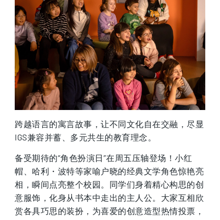
跨越语言的寓言故事，让不同文化自在交融，尽显
IGS兼容并蓄、多元共生的教育理念。
备受期待的“角色扮演日”在周五压轴登场！小红
帽、哈利・波特等家喻户晓的经典文学角色惊艳亮
相，瞬间点亮整个校园。同学们身着精心构思的创
意服饰，化身从书本中走出的主人公。大家互相欣
赏各具巧思的装扮，为喜爱的创意造型热情投票，