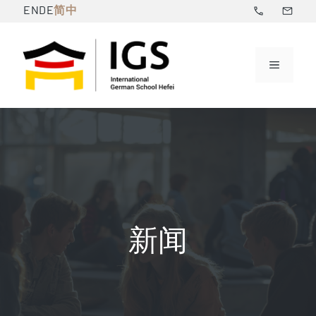
跳
简中
EN
DE
至
内
菜
容
单
新闻